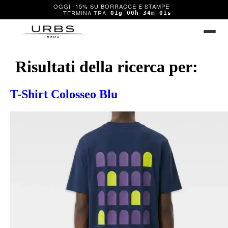
OGGI -15% SU BORRACCE E STAMPE
01g 00h 34m 00s
Risultati della ricerca per:
T-Shirt Colosseo Blu