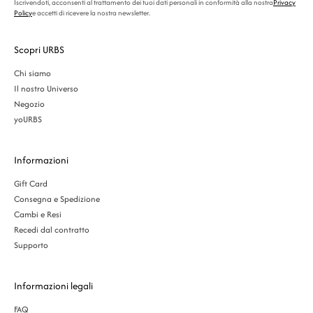
Iscrivendoti, acconsenti al trattamento dei tuoi dati personali in conformità alla nostra
Privacy
Policy
e accetti di ricevere la nostra newsletter.
Scopri URBS
Chi siamo
Il nostro Universo
Negozio
yoURBS
Informazioni
Gift Card
Consegna e Spedizione
Cambi e Resi
Recedi dal contratto
Supporto
Informazioni legali
FAQ