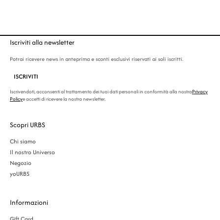
Iscriviti alla newsletter
Potrai ricevere news in anteprima e sconti esclusivi riservati ai soli iscritti.
ISCRIVITI
Iscrivendoti, acconsenti al trattamento dei tuoi dati personali in conformità alla nostra
Privacy
Policy
e accetti di ricevere la nostra newsletter.
Scopri URBS
Chi siamo
Il nostro Universo
Negozio
yoURBS
Informazioni
Gift Card