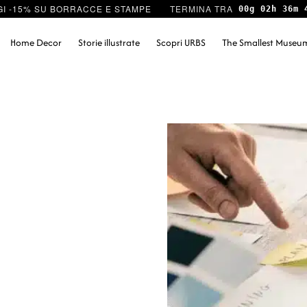
I -15% SU BORRACCE E STAMPE
00g 02h 36m 
Home Decor
Storie illustrate
Scopri URBS
The Smallest Museu