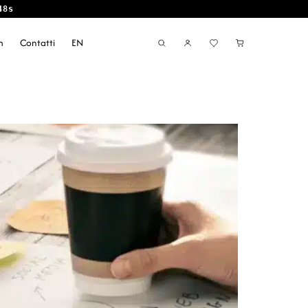
47s
m
Contatti
EN