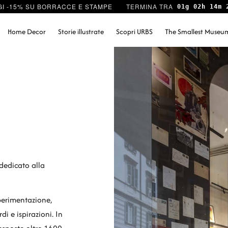
I -15% SU BORRACCE E STAMPE
01g 02h 14m 
Home Decor
Storie illustrate
Scopri URBS
The Smallest Museu
dedicato alla
sperimentazione,
i e ispirazioni. In