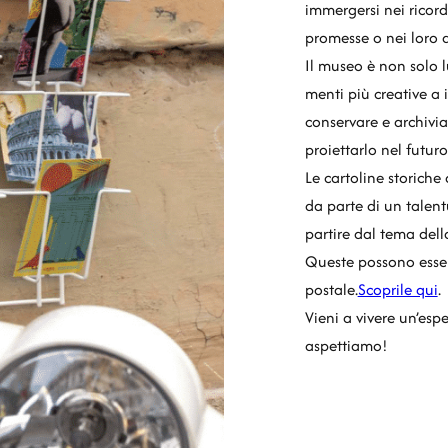
immergersi nei ricord
promesse o nei loro d
Il museo è non solo l
menti più creative a 
conservare e archivia
proiettarlo nel futuro
Le cartoline storich
da parte di un talentu
partire dal tema della
Queste possono esser
postale.
Scoprile qui
.
Vieni a vivere un’es
aspettiamo!