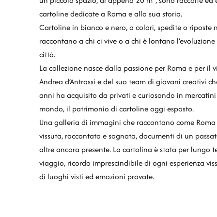
un piccolo spazio, di appena 20 m², sono raccolte ed 
cartoline dedicate a Roma e alla sua storia.
Cartoline in bianco e nero, a colori, spedite o riposte n
raccontano a chi ci vive o a chi è lontano l’evoluzion
città.
La collezione nasce dalla passione per Roma e per il vi
Andrea d’Antrassi e del suo team di giovani creativi ch
anni ha acquisito da privati e curiosando in mercatini 
mondo, il patrimonio di cartoline oggi esposto.
Una galleria di immagini che raccontano come Roma 
vissuta, raccontata e sognata, documenti di un passat
altre ancora presente. La cartolina è stata per lungo
viaggio, ricordo imprescindibile di ogni esperienza vis
di luoghi visti ed emozioni provate.