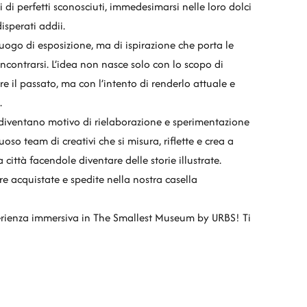
i di perfetti sconosciuti, immedesimarsi nelle loro dolci
isperati addii.
uogo di esposizione, ma di ispirazione che porta le
incontrarsi. L’idea non nasce solo con lo scopo di
re il passato, ma con l’intento di renderlo attuale e
.
e diventano motivo di rielaborazione e sperimentazione
oso team di creativi che si misura, riflette e crea a
 città facendole diventare delle storie illustrate.
e acquistate e spedite nella nostra casella
perienza immersiva in The Smallest Museum by URBS! Ti