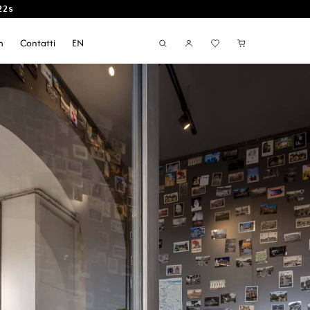
20s
m
Contatti
EN