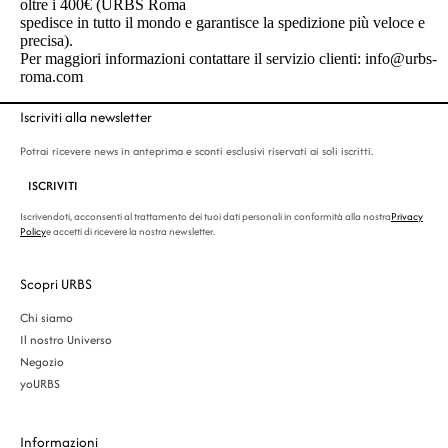
oltre i 400€ (URBS Roma
spedisce in tutto il mondo e garantisce la spedizione più veloce e
precisa).
Per maggiori informazioni contattare il servizio clienti: info@urbs-
roma.com
Iscriviti alla newsletter
Potrai ricevere news in anteprima e sconti esclusivi riservati ai soli iscritti.
ISCRIVITI
Iscrivendoti, acconsenti al trattamento dei tuoi dati personali in conformità alla nostra
Privacy
Policy
e accetti di ricevere la nostra newsletter.
Scopri URBS
Chi siamo
Il nostro Universo
Negozio
yoURBS
Informazioni