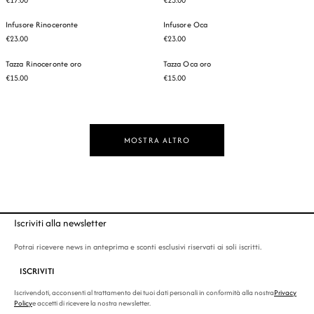
Infusore Rinoceronte
Infusore Oca
€23.00
€23.00
Tazza Rinoceronte oro
Tazza Oca oro
€15.00
€15.00
MOSTRA ALTRO
Iscriviti alla newsletter
Potrai ricevere news in anteprima e sconti esclusivi riservati ai soli iscritti.
ISCRIVITI
Iscrivendoti, acconsenti al trattamento dei tuoi dati personali in conformità alla nostra
Privacy
Policy
e accetti di ricevere la nostra newsletter.