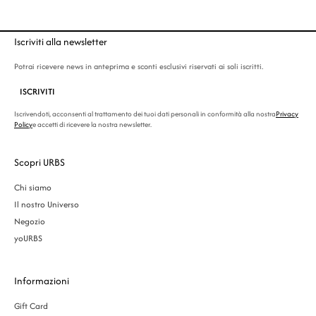
Iscriviti alla newsletter
Potrai ricevere news in anteprima e sconti esclusivi riservati ai soli iscritti.
ISCRIVITI
Iscrivendoti, acconsenti al trattamento dei tuoi dati personali in conformità alla nostra
Privacy
Policy
e accetti di ricevere la nostra newsletter.
Scopri URBS
Chi siamo
Il nostro Universo
Negozio
yoURBS
Informazioni
Gift Card