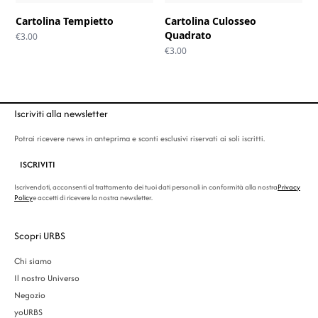
Cartolina Tempietto
Cartolina Culosseo
Quadrato
€
3.00
€
3.00
Iscriviti alla newsletter
Potrai ricevere news in anteprima e sconti esclusivi riservati ai soli iscritti.
ISCRIVITI
Iscrivendoti, acconsenti al trattamento dei tuoi dati personali in conformità alla nostra
Privacy
Policy
e accetti di ricevere la nostra newsletter.
Scopri URBS
Chi siamo
Il nostro Universo
Negozio
yoURBS