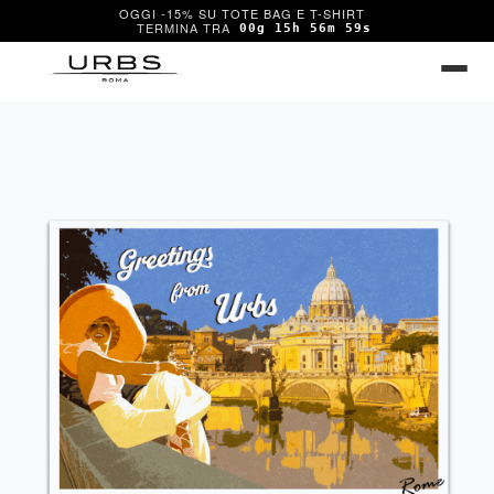
OGGI -15% SU TOTE BAG E T-SHIRT
00g 15h 56m 59s