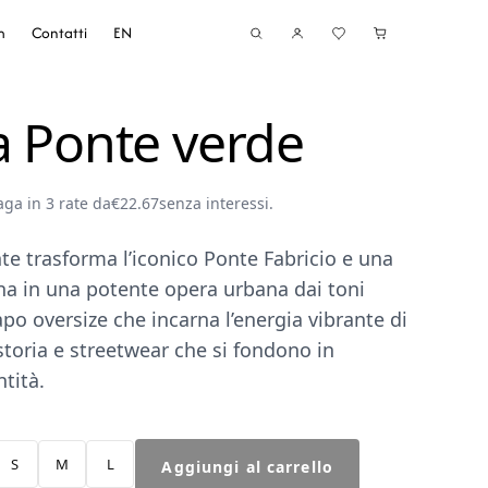
m
Contatti
EN
a Ponte verde
aga in 3 rate da
€
22.67
senza interessi.
te trasforma l’iconico Ponte Fabricio e una
na in una potente opera urbana dai toni
apo oversize che incarna l’energia vibrante di
storia e streetwear che si fondono in
ntità.
Felpa
S
M
L
Aggiungi al carrello
Ponte