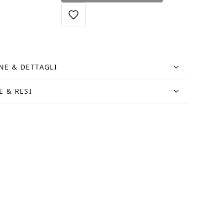
verde
quantità
NE & DETTAGLI
E & RESI