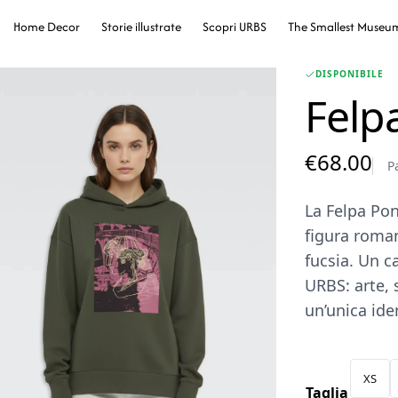
Home Decor
Storie illustrate
Scopri URBS
The Smallest Museu
DISPONIBILE
Felp
€
68.00
P
La Felpa Pon
figura roma
fucsia. Un c
URBS: arte, 
un’unica ide
XS
Taglia