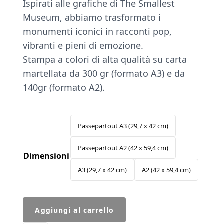
Ispirati alle grafiche di The Smallest
prezzo:
Museum, abbiamo trasformato i
da
monumenti iconici in racconti pop,
€29.00
vibranti e pieni di emozione.
a
Stampa a colori di alta qualità su carta
€39.00
martellata da 300 gr (formato A3) e da
140gr (formato A2).
Passepartout A3 (29,7 x 42 cm)
Passepartout A2 (42 x 59,4 cm)
Dimensioni
A3 (29,7 x 42 cm)
A2 (42 x 59,4 cm)
Passepartout
Aggiungi al carrello
Ciao