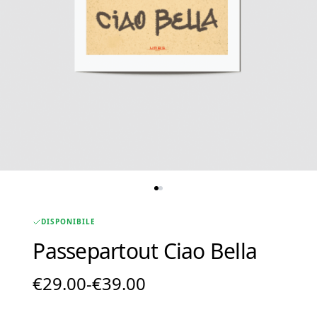
DISPONIBILE
Passepartout Ciao Bella
Fascia
€
29.00
-
€
39.00
di