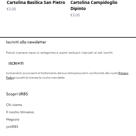
Cartolina Basilica San Pietro
Cartolina Campidoglio
Dipinto
€
3.00
€
3.00
Iscriviti alla newsletter
Potrai ricevere news in anteprima e sconti esclusivi riservati ai soli iscritti.
ISCRIVITI
Iscrivendoti, acconsenti al trattamento dei tuoi dati personali in conformità alla nostra
Privacy
Policy
e accetti di ricevere la nostra newsletter.
Scopri URBS
Chi siamo
Il nostro Universo
Negozio
yoURBS