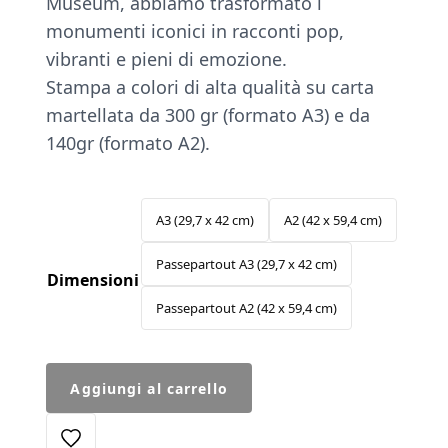
Museum, abbiamo trasformato i
da
monumenti iconici in racconti pop,
€29.00
vibranti e pieni di emozione.
a
Stampa a colori di alta qualità su carta
€39.00
martellata da 300 gr (formato A3) e da
140gr (formato A2).
A3 (29,7 x 42 cm)
A2 (42 x 59,4 cm)
Passepartout A3 (29,7 x 42 cm)
Dimensioni
Passepartout A2 (42 x 59,4 cm)
Passepartout
Aggiungi al carrello
Tempietto
quantità