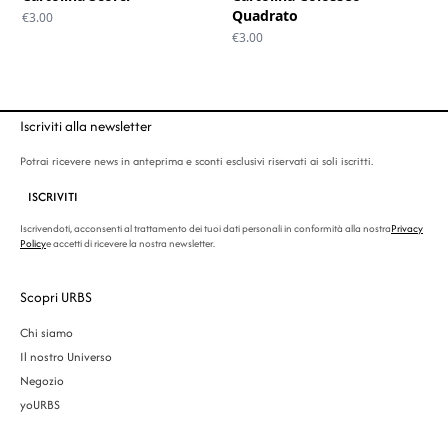
Quadrato
€
3.00
€
3.00
Iscriviti alla newsletter
Potrai ricevere news in anteprima e sconti esclusivi riservati ai soli iscritti.
ISCRIVITI
Iscrivendoti, acconsenti al trattamento dei tuoi dati personali in conformità alla nostra
Privacy
Policy
e accetti di ricevere la nostra newsletter.
Scopri URBS
Chi siamo
Il nostro Universo
Negozio
yoURBS