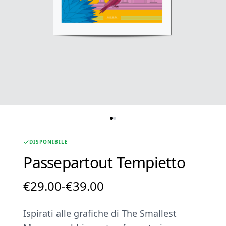
DISPONIBILE
Passepartout Tempietto
Fascia
€
29.00
-
€
39.00
di
Ispirati alle grafiche di The Smallest
prezzo: