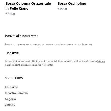
Borsa Colonna Orizzontale
Borsa Occhiolino
in Pelle Ciano
€
45.00
€
79.00
Iscriviti alla newsletter
Potrai ricevere news in anteprima e sconti esclusivi riservati ai soli iscritti.
ISCRIVITI
Iscrivendoti, acconsenti al trattamento dei tuoi dati personali in conformità alla nostra
Privacy
Policy
e accetti di ricevere la nostra newsletter.
Scopri URBS
Chi siamo
Il nostro Universo
Negozio
yoURBS