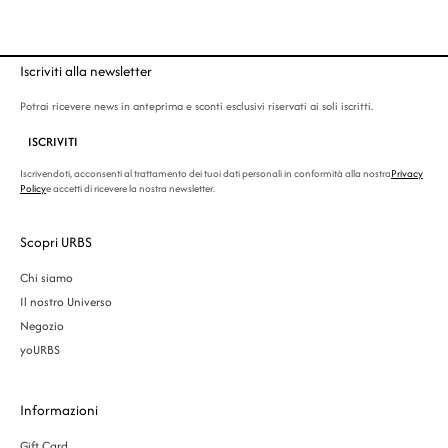
Iscriviti alla newsletter
Potrai ricevere news in anteprima e sconti esclusivi riservati ai soli iscritti.
ISCRIVITI
Iscrivendoti, acconsenti al trattamento dei tuoi dati personali in conformità alla nostra
Privacy
Policy
e accetti di ricevere la nostra newsletter.
Scopri URBS
Chi siamo
Il nostro Universo
Negozio
yoURBS
Informazioni
Gift Card