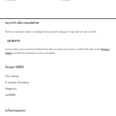
Iscriviti alla newsletter
Potrai ricevere news in anteprima e sconti esclusivi riservati ai soli iscritti.
ISCRIVITI
Iscrivendoti, acconsenti al trattamento dei tuoi dati personali in conformità alla nostra
Privacy
Policy
e accetti di ricevere la nostra newsletter.
Scopri URBS
Chi siamo
Il nostro Universo
Negozio
yoURBS
Informazioni