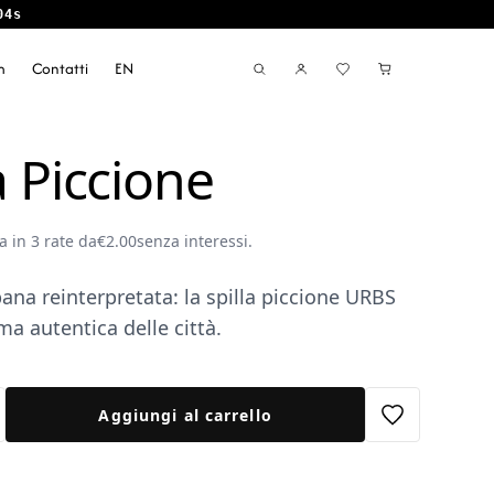
04s
m
Contatti
EN
a Piccione
a in 3 rate da
€
2.00
senza interessi.
ana reinterpretata: la spilla piccione URBS
ima autentica delle città.
Aggiungi al carrello