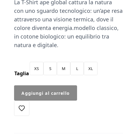
La T-Shirt ape global cattura la natura
con uno sguardo tecnologico: un’ape resa
attraverso una visione termica, dove il
colore diventa energia.modello classico,
in cotone biologico: un equilibrio tra
natura e digitale.
XS
S
M
L
XL
Taglia
T-
Aggiungi al carrello
Shirt
Ape
quantità