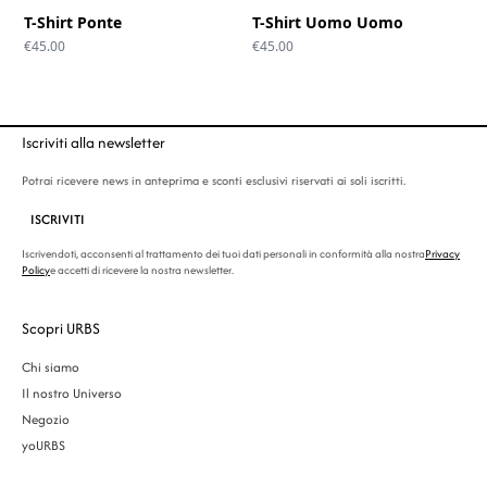
T-Shirt Ponte
T-Shirt Uomo Uomo
€
45.00
€
45.00
Iscriviti alla newsletter
Potrai ricevere news in anteprima e sconti esclusivi riservati ai soli iscritti.
ISCRIVITI
Iscrivendoti, acconsenti al trattamento dei tuoi dati personali in conformità alla nostra
Privacy
Policy
e accetti di ricevere la nostra newsletter.
Scopri URBS
Chi siamo
Il nostro Universo
Negozio
yoURBS