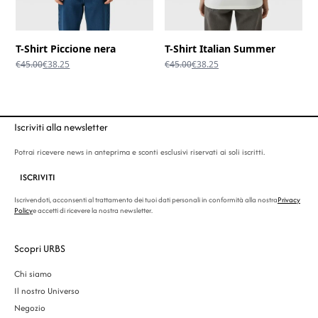
T-Shirt Piccione nera
T-Shirt Italian Summer
Il
Il
Il
Il
€
45.00
€
38.25
€
45.00
€
38.25
prezzo
prezzo
prezzo
prezzo
originale
attuale
originale
attuale
era:
è:
era:
è:
€45.00.
€38.25.
€45.00.
€38.25.
Iscriviti alla newsletter
Potrai ricevere news in anteprima e sconti esclusivi riservati ai soli iscritti.
ISCRIVITI
Iscrivendoti, acconsenti al trattamento dei tuoi dati personali in conformità alla nostra
Privacy
Policy
e accetti di ricevere la nostra newsletter.
Scopri URBS
Chi siamo
Il nostro Universo
Negozio