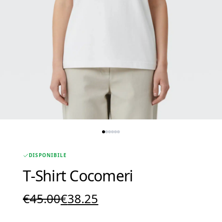
DISPONIBILE
T-Shirt Cocomeri
Il
Il
€
45.00
€
38.25
prezzo
prezzo