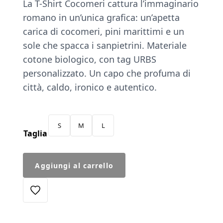
La T-Shirt Cocomeri cattura l’immaginario
originale
attuale
romano in un’unica grafica: un’apetta
era:
è:
carica di cocomeri, pini marittimi e un
€45.00.
€38.25.
sole che spacca i sanpietrini. Materiale
cotone biologico, con tag URBS
personalizzato. Un capo che profuma di
città, caldo, ironico e autentico.
S
M
L
Taglia
T-
Aggiungi al carrello
Shirt
Cocomeri
quantità