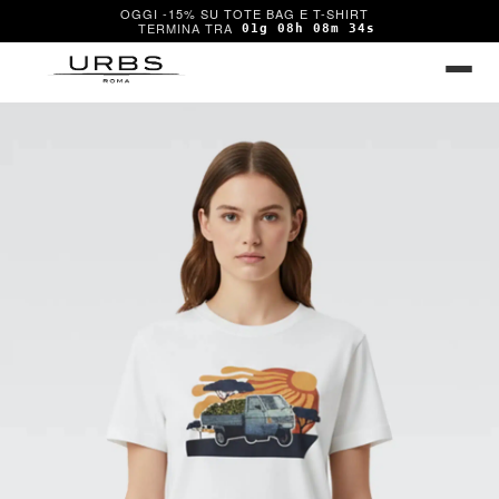
OGGI -15% SU TOTE BAG E T-SHIRT
01g 08h 08m 34s