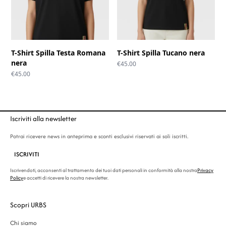
T-Shirt Spilla Testa Romana
T-Shirt Spilla Tucano nera
nera
€
45.00
€
45.00
Iscriviti alla newsletter
Potrai ricevere news in anteprima e sconti esclusivi riservati ai soli iscritti.
ISCRIVITI
Iscrivendoti, acconsenti al trattamento dei tuoi dati personali in conformità alla nostra
Privacy
Policy
e accetti di ricevere la nostra newsletter.
Scopri URBS
Chi siamo