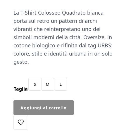
La T-Shirt Colosseo Ǫuadrato bianca
porta sul retro un pattern di archi
vibranti che reinterpretano uno dei
simboli moderni della città. Oversize, in
cotone biologico e rifinita dal tag URBS:
colore, stile e identità urbana in un solo
gesto.
S
M
L
Taglia
T-
Aggiungi al carrello
Shirt
Colosseo
Quadrato