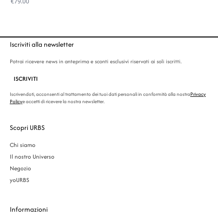
€
79.00
Iscriviti alla newsletter
Potrai ricevere news in anteprima e sconti esclusivi riservati ai soli iscritti.
ISCRIVITI
Iscrivendoti, acconsenti al trattamento dei tuoi dati personali in conformità alla nostra
Privacy
Policy
e accetti di ricevere la nostra newsletter.
Scopri URBS
Chi siamo
Il nostro Universo
Negozio
yoURBS
Informazioni