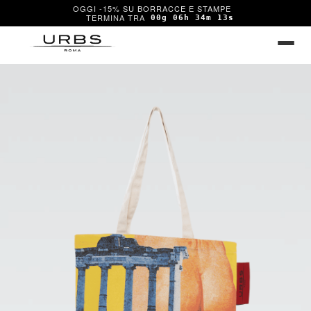
OGGI -15% SU BORRACCE E STAMPE
00g 06h 34m 13s