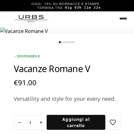
OGGI -15% SU BORRACCE E STAMPE
01g 03h 11m 22s
DISPONIBILE
Vacanze Romane V
€
91.00
Versatility and style for your every need.
Vacanze
Aggiungi al
−
+
Romane
carrello
V