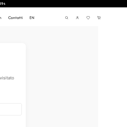
48s
m
Contatti
EN
visitato