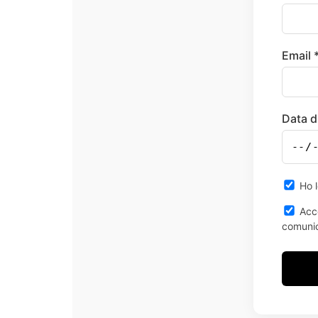
Email 
Data d
Ho l
Acco
comunic