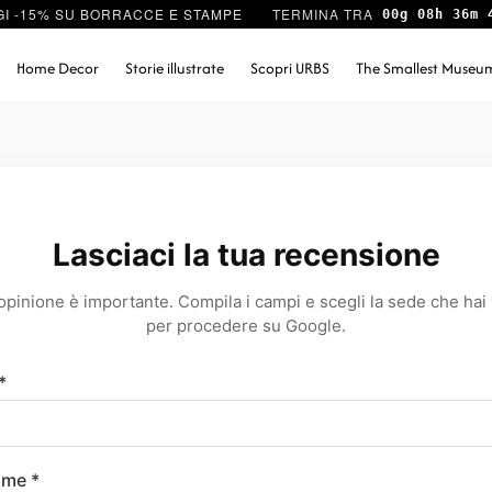
I -15% SU BORRACCE E STAMPE
00g 08h 36m 
Home Decor
Storie illustrate
Scopri URBS
The Smallest Museu
Lasciaci la tua recensione
opinione è importante. Compila i campi e scegli la sede che hai 
per procedere su Google.
*
me *