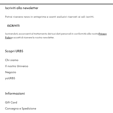
Iscriviti alla newsletter
Potrai ricevere news in anteprima e sconti esclusivi riservati ai soli iscritti.
ISCRIVITI
Iscrivendoti, acconsenti al trattamento dei tuoi dati personali in conformità alla nostra
Privacy
Policy
e accetti di ricevere la nostra newsletter.
Scopri URBS
Chi siamo
Il nostro Universo
Negozio
yoURBS
Informazioni
Gift Card
Consegna e Spedizione