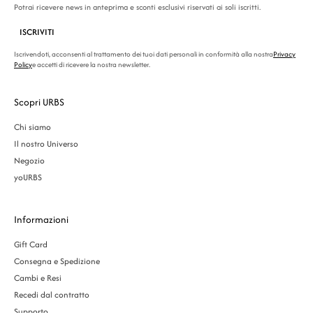
Potrai ricevere news in anteprima e sconti esclusivi riservati ai soli iscritti.
ISCRIVITI
Iscrivendoti, acconsenti al trattamento dei tuoi dati personali in conformità alla nostra
Privacy
Policy
e accetti di ricevere la nostra newsletter.
Scopri URBS
Chi siamo
Il nostro Universo
Negozio
yoURBS
Informazioni
Gift Card
Consegna e Spedizione
Cambi e Resi
Recedi dal contratto
Supporto