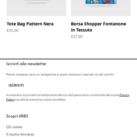
Tote Bag Pattern Nera
Borsa Shopper Fontanone
in Tessuto
€
35.00
€
27.00
Iscriviti alla newsletter
Potrai ricevere news in anteprima e sconti esclusivi riservati ai soli iscritti.
ISCRIVITI
Iscrivendoti, acconsenti al trattamento dei tuoi dati personali in conformità alla nostra
Privacy
Policy
e accetti di ricevere la nostra newsletter.
Scopri URBS
Chi siamo
Il nostro Universo