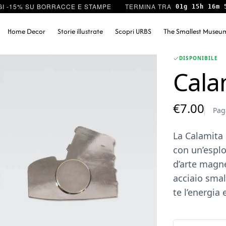
I -15% SU BORRACCE E STAMPE
01g 15h 16m 
Home Decor
Storie illustrate
Scopri URBS
The Smallest Museu
DISPONIBILE
Cala
€
7.00
Pag
La Calamita 
con un’esplo
d’arte magne
acciaio smal
te l’energia 
Calamita