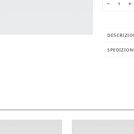
−
+
Colosseo
quantità
DESCRIZIO
SPEDIZION