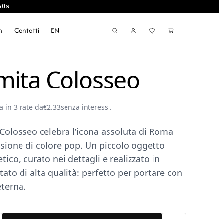
49s
m
Contatti
EN
mita Colosseo
a in 3 rate da
€
2.33
senza interessi.
Colosseo celebra l’icona assoluta di Roma
sione di colore pop. Un piccolo oggetto
tico, curato nei dettagli e realizzato in
tato di alta qualità: perfetto per portare con
eterna.