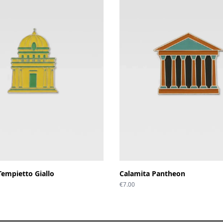
Tempietto Giallo
Calamita Pantheon
€
7.00