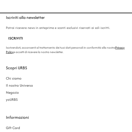
Iscriviti alla newsletter
Potrai ricevere news in anteprima e sconti esclusivi riservati ai soli iscritti.
ISCRIVITI
Iscrivendoti, acconsenti al trattamento dei tuoi dati personali in conformità alla nostra
Privacy
Policy
e accetti di ricevere la nostra newsletter.
Scopri URBS
Chi siamo
Il nostro Universo
Negozio
yoURBS
Informazioni
Gift Card