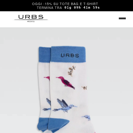
OGGI -15% SU TOTE BAG E T-SHIRT
01g 09h 41m 59s