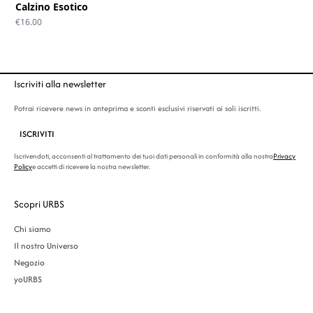
Calzino Esotico
€
16.00
Iscriviti alla newsletter
Potrai ricevere news in anteprima e sconti esclusivi riservati ai soli iscritti.
ISCRIVITI
Iscrivendoti, acconsenti al trattamento dei tuoi dati personali in conformità alla nostra
Privacy
Policy
e accetti di ricevere la nostra newsletter.
Scopri URBS
Chi siamo
Il nostro Universo
Negozio
yoURBS