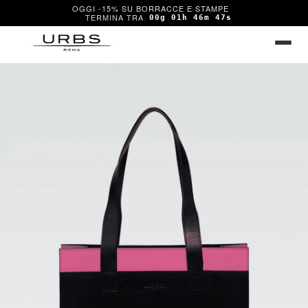
OGGI -15% SU BORRACCE E STAMPE
00g 01h 46m 47s