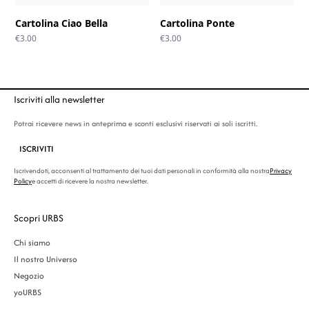
Cartolina Ciao Bella
Cartolina Ponte
€
3.00
€
3.00
Iscriviti alla newsletter
Potrai ricevere news in anteprima e sconti esclusivi riservati ai soli iscritti.
ISCRIVITI
Iscrivendoti, acconsenti al trattamento dei tuoi dati personali in conformità alla nostra
Privacy
Policy
e accetti di ricevere la nostra newsletter.
Scopri URBS
Chi siamo
Il nostro Universo
Negozio
yoURBS