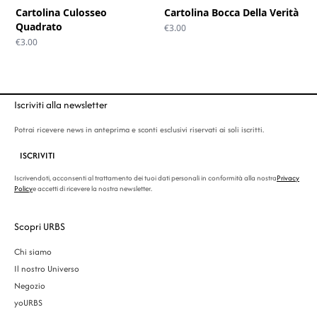
Cartolina Culosseo
Cartolina Bocca Della Verità
Quadrato
€
3.00
€
3.00
Iscriviti alla newsletter
Potrai ricevere news in anteprima e sconti esclusivi riservati ai soli iscritti.
ISCRIVITI
Iscrivendoti, acconsenti al trattamento dei tuoi dati personali in conformità alla nostra
Privacy
Policy
e accetti di ricevere la nostra newsletter.
Scopri URBS
Chi siamo
Il nostro Universo
Negozio
yoURBS