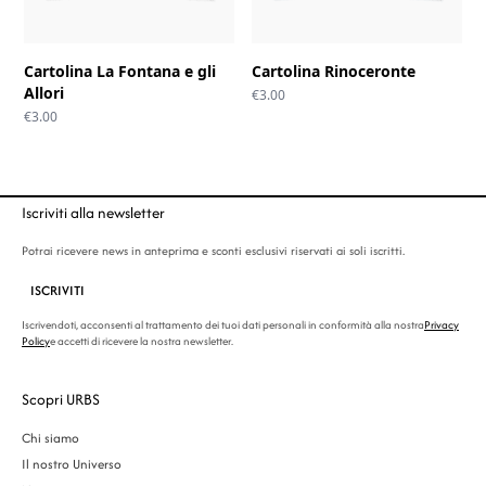
Cartolina La Fontana e gli
Cartolina Rinoceronte
Allori
€
3.00
€
3.00
Iscriviti alla newsletter
Potrai ricevere news in anteprima e sconti esclusivi riservati ai soli iscritti.
ISCRIVITI
Iscrivendoti, acconsenti al trattamento dei tuoi dati personali in conformità alla nostra
Privacy
Policy
e accetti di ricevere la nostra newsletter.
Scopri URBS
Chi siamo
Il nostro Universo