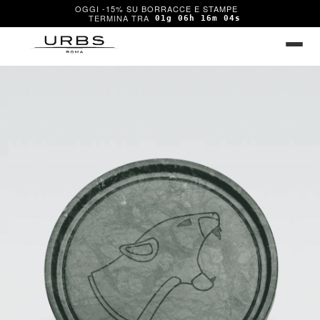
OGGI -15% SU BORRACCE E STAMPE
01g 06h 16m 04s