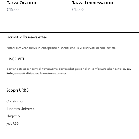
Tazza Oca oro
Tazza Leonessa oro
€
15.00
€
15.00
Iscriviti alla newsletter
Potrai ricevere news in anteprima e sconti esclusivi riservati ai soli iscritti.
ISCRIVITI
Iscrivendoti, acconsenti al trattamento dei tuoi dati personali in conformità alla nostra
Privacy
Policy
e accetti di ricevere la nostra newsletter.
Scopri URBS
Chi siamo
Il nostro Universo
Negozio
yoURBS