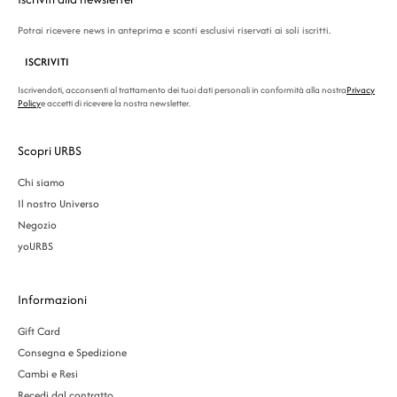
Potrai ricevere news in anteprima e sconti esclusivi riservati ai soli iscritti.
ISCRIVITI
Iscrivendoti, acconsenti al trattamento dei tuoi dati personali in conformità alla nostra
Privacy
Policy
e accetti di ricevere la nostra newsletter.
Scopri URBS
Chi siamo
Il nostro Universo
Negozio
yoURBS
Informazioni
Gift Card
Consegna e Spedizione
Cambi e Resi
Recedi dal contratto