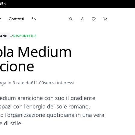
35s
m
Contatti
EN
IONE
DISPONIBILE
ola Medium
cione
aga in 3 rate da
€
11.00
senza interessi.
edium arancione con suo il gradiente
spazi con l’energia del sole romano,
 l’organizzazione quotidiana in una vera
 di stile.