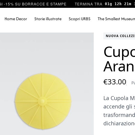
I -15% SU BORRACCE E STAMPE
01g 12h 21m 
Home Decor
Storie illustrate
Scopri URBS
The Smallest Museu
NUOVA COLLEZ
Cup
Aran
€
33.00
P
La Cupola M
accende gli 
trasformando
dichiarazione