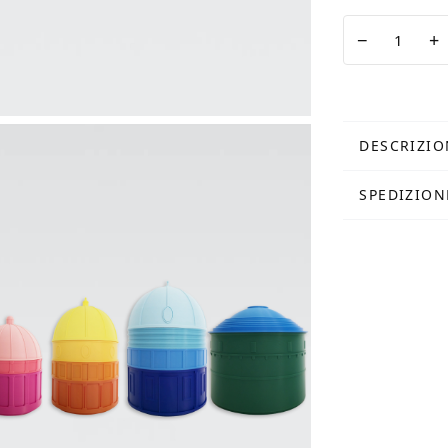
Cupola
−
+
Medium
Arancione
quantità
DESCRIZIO
SPEDIZION