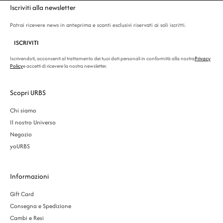
Iscriviti alla newsletter
Potrai ricevere news in anteprima e sconti esclusivi riservati ai soli iscritti.
ISCRIVITI
Iscrivendoti, acconsenti al trattamento dei tuoi dati personali in conformità alla nostra
Privacy
Policy
e accetti di ricevere la nostra newsletter.
Scopri URBS
Chi siamo
Il nostro Universo
Negozio
yoURBS
Informazioni
Gift Card
Consegna e Spedizione
Cambi e Resi