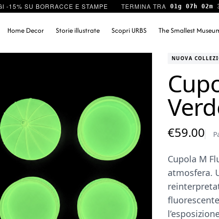
I -15% SU BORRACCE E STAMPE
01g 07h 02m 
Home Decor
Storie illustrate
Scopri URBS
The Smallest Museu
NUOVA COLLEZ
Cupo
Verd
€
59.00
P
Cupola M Fl
atmosfera. U
reinterpreta
fluorescent
l’esposizion