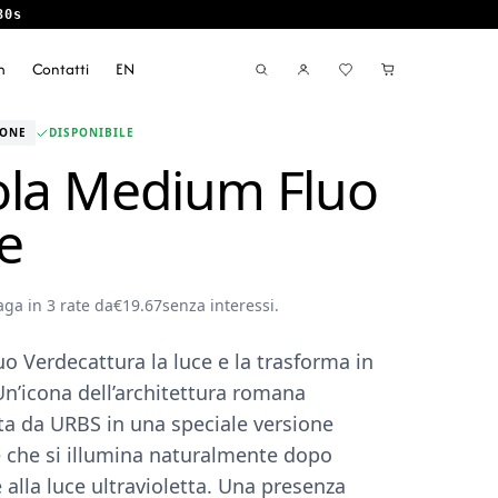
29s
m
Contatti
EN
IONE
DISPONIBILE
la Medium Fluo
e
aga in 3 rate da
€
19.67
senza interessi.
uo Verde
cattura la luce e la trasforma in
n’icona dell’architettura romana
ta da URBS in una speciale versione
e che si illumina naturalmente dopo
e alla luce ultravioletta. Una presenza