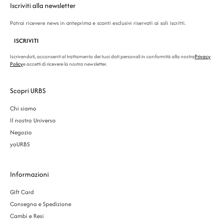
Iscriviti alla newsletter
Potrai ricevere news in anteprima e sconti esclusivi riservati ai soli iscritti.
ISCRIVITI
Iscrivendoti, acconsenti al trattamento dei tuoi dati personali in conformità alla nostra
Privacy
Policy
e accetti di ricevere la nostra newsletter.
Scopri URBS
Chi siamo
Il nostro Universo
Negozio
yoURBS
Informazioni
Gift Card
Consegna e Spedizione
Cambi e Resi