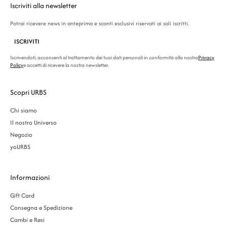
Iscriviti alla newsletter
Potrai ricevere news in anteprima e sconti esclusivi riservati ai soli iscritti.
ISCRIVITI
Iscrivendoti, acconsenti al trattamento dei tuoi dati personali in conformità alla nostra
Privacy
Policy
e accetti di ricevere la nostra newsletter.
Scopri URBS
Chi siamo
Il nostro Universo
Negozio
yoURBS
Informazioni
Gift Card
Consegna e Spedizione
Cambi e Resi