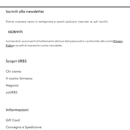
Iscriviti alla newsletter
Potrai ricevere news in anteprima e sconti esclusivi riservati ai soli iscritti.
ISCRIVITI
Iscrivendoti, acconsenti al trattamento dei tuoi dati personali in conformità alla nostra
Privacy
Policy
e accetti di ricevere la nostra newsletter.
Scopri URBS
Chi siamo
Il nostro Universo
Negozio
yoURBS
Informazioni
Gift Card
Consegna e Spedizione