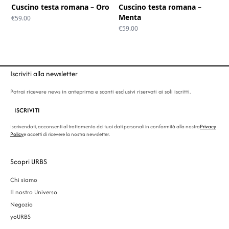
Cuscino testa romana – Oro
Cuscino testa romana –
Menta
€
59.00
€
59.00
Iscriviti alla newsletter
Potrai ricevere news in anteprima e sconti esclusivi riservati ai soli iscritti.
ISCRIVITI
Iscrivendoti, acconsenti al trattamento dei tuoi dati personali in conformità alla nostra
Privacy
Policy
e accetti di ricevere la nostra newsletter.
Scopri URBS
Chi siamo
Il nostro Universo
Negozio
yoURBS