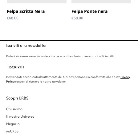
Felpa Scritta Nera
Felpa Ponte nera
€
68.00
€
68.00
Iscriviti alla newsletter
Potrai ricevere news in anteprima e sconti esclusivi riservati ai soli iscritti.
ISCRIVITI
Iscrivendoti, acconsenti al trattamento dei tuoi dati personali in conformità alla nostra
Privacy
Policy
e accetti di ricevere la nostra newsletter.
Scopri URBS
Chi siamo
Il nostro Universo
Negozio
yoURBS