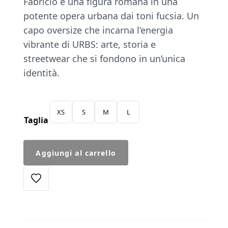
Fabricio e una figura romana in una
potente opera urbana dai toni fucsia. Un
capo oversize che incarna l’energia
vibrante di URBS: arte, storia e
streetwear che si fondono in un’unica
identità.
XS
S
M
L
Taglia
Felpa
Aggiungi al carrello
Ponte
burgundy
quantità