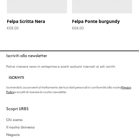
Felpa Scritta Nera
Felpa Ponte burgundy
€
68.00
€
68.00
Iscriviti alla newsletter
Potrai ricevere news in anteprima e sconti esclusivi riservati ai soli iscritti.
ISCRIVITI
Iscrivendoti, acconsenti al trattamento dei tuoi dati personali in conformità alla nostra
Privacy
Policy
e accetti di ricevere la nostra newsletter.
Scopri URBS
Chi siamo
Il nostro Universo
Negozio