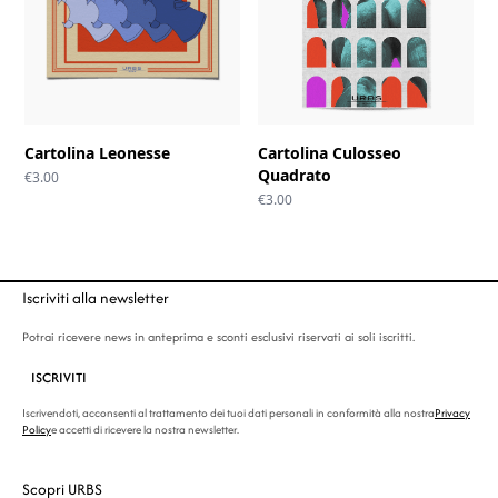
Cartolina Leonesse
Cartolina Culosseo
Quadrato
€
3.00
€
3.00
Iscriviti alla newsletter
Potrai ricevere news in anteprima e sconti esclusivi riservati ai soli iscritti.
ISCRIVITI
Iscrivendoti, acconsenti al trattamento dei tuoi dati personali in conformità alla nostra
Privacy
Policy
e accetti di ricevere la nostra newsletter.
Scopri URBS