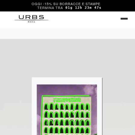
OGGI -15% SU BORRACCE E STAMPE
01g 12h 23m 47s