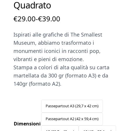
Quadrato
Fascia
€
29.00
-
€
39.00
di
Ispirati alle grafiche di The Smallest
prezzo:
Museum, abbiamo trasformato i
da
monumenti iconici in racconti pop,
€29.00
vibranti e pieni di emozione.
a
Stampa a colori di alta qualità su carta
€39.00
martellata da 300 gr (formato A3) e da
140gr (formato A2).
Passepartout A3 (29,7 x 42 cm)
Passepartout A2 (42 x 59,4 cm)
Dimensioni