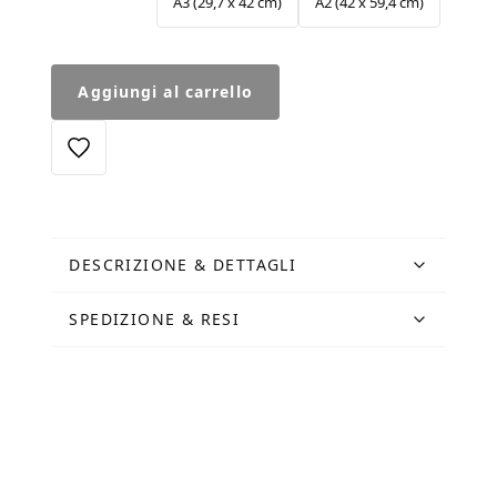
A3 (29,7 x 42 cm)
A2 (42 x 59,4 cm)
Passepartout
Aggiungi al carrello
Colosseo
Quadrato
quantità
DESCRIZIONE & DETTAGLI
SPEDIZIONE & RESI