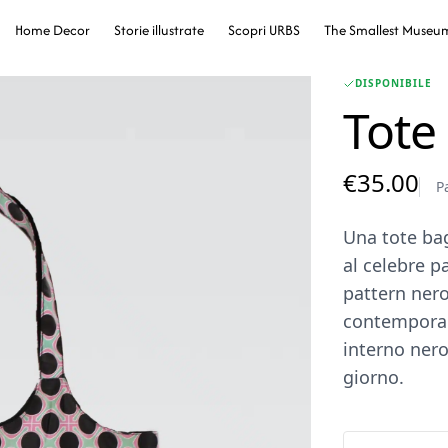
Home Decor
Storie illustrate
Scopri URBS
The Smallest Museu
DISPONIBILE
Tote
€
35.00
P
Una tote bag
al celebre p
pattern nero
contemporan
interno nero
giorno.
Tote