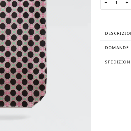
−
+
Bag
Pattern
Nera
quantità
DESCRIZIO
DOMANDE 
SPEDIZION