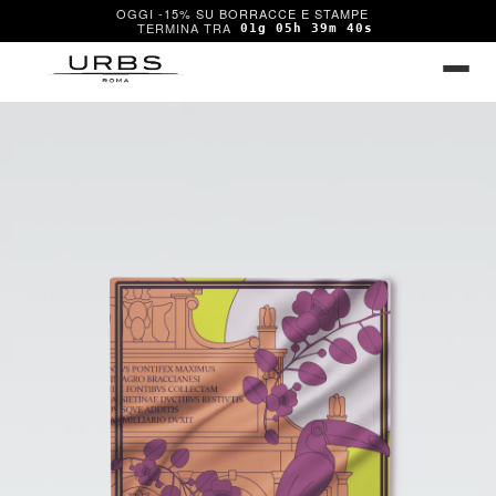
OGGI -15% SU BORRACCE E STAMPE
01g 05h 39m 40s