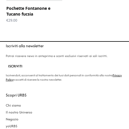
Pochette Fontanone e
Tucano fucsia
€
29.00
Iscriviti alla newsletter
Potrai ricevere news in anteprima e sconti esclusivi riservati ai soli iscritti.
ISCRIVITI
Iscrivendoti, acconsenti al trattamento dei tuoi dati personali in conformità alla nostra
Privacy
Policy
e accetti di ricevere la nostra newsletter.
Scopri URBS
Chi siamo
Il nostro Universo
Negozio
yoURBS