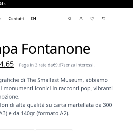
54s
m
Contatti
EN
pa Fontanone
Il
4.65
Paga in 3 rate da
€
9.67
senza interessi.
ezzo
prezzo
e grafiche di The Smallest Museum, abbiamo
iginale
attuale
i monumenti iconici in racconti pop, vibranti
a:
è:
mozione.
9.00.
€24.65.
ori di alta qualità su carta martellata da 300
A3) e da 140gr (formato A2).