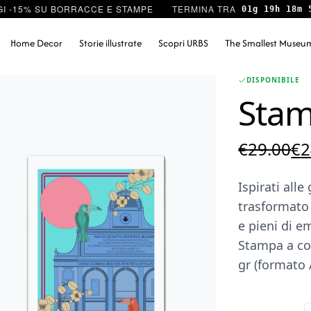
I -15% SU BORRACCE E STAMPE
01g 19h 18m 
Home Decor
Storie illustrate
Scopri URBS
The Smallest Museu
DISPONIBILE
Stam
Il
€
29.00
€
2
pr
Ispirati all
or
trasformato 
er
e pieni di e
€2
Stampa a col
gr (formato 