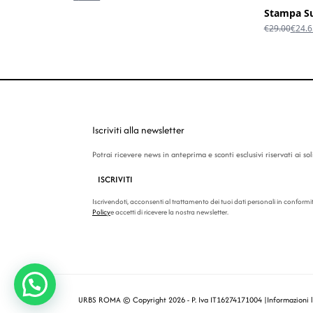
prezzo
prezzo
Stampa Su
originale
attuale
Il
€
29.00
€
24.6
era:
è:
prezz
€29.00.
€24.65.
origin
era:
€29.0
Iscriviti alla newsletter
Potrai ricevere news in anteprima e sconti esclusivi riservati ai soli 
ISCRIVITI
Iscrivendoti, acconsenti al trattamento dei tuoi dati personali in conformi
Policy
e accetti di ricevere la nostra newsletter.
URBS ROMA © Copyright 2026 - P. Iva IT16274171004 |
Informazioni 