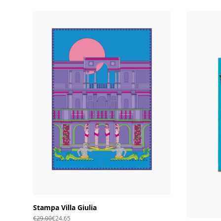
Stampa Villa Giulia
Il
Il
€
29.00
€
24.65