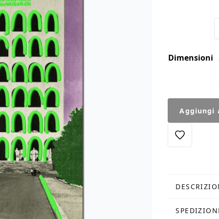
Dimensioni
Stampa
Aggiungi a
Colosseo
Quadrato
quantità
DESCRIZIO
SPEDIZION