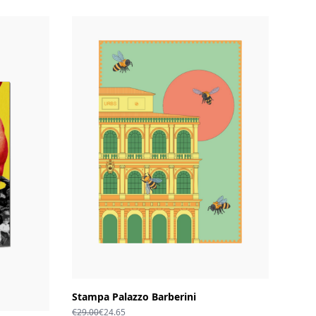
Stampa Palazzo Barberini
Il
Il
€
29.00
€
24.65