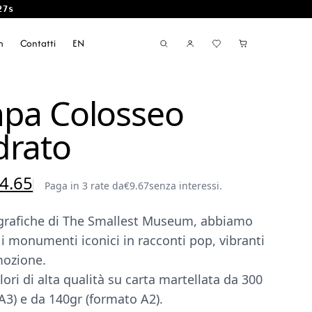
27s
m
Contatti
EN
pa Colosseo
rato
Il
4.65
Paga in 3 rate da
€
9.67
senza interessi.
ezzo
prezzo
e grafiche di The Smallest Museum, abbiamo
iginale
attuale
i monumenti iconici in racconti pop, vibranti
a:
è:
mozione.
9.00.
€24.65.
ori di alta qualità su carta martellata da 300
A3) e da 140gr (formato A2).