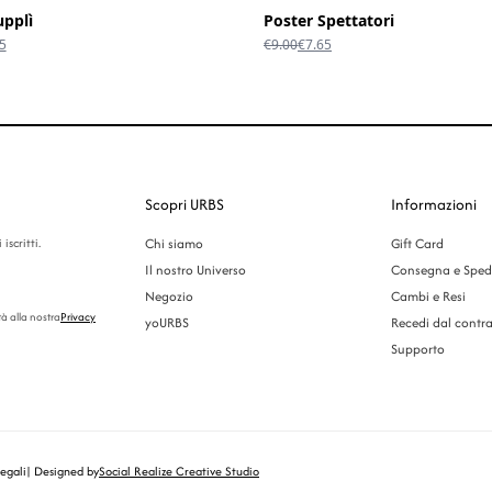
pplì
Poster Spettatori
Il
Il
Il
5
€
9.00
€
7.65
o
prezzo
prezzo
prezzo
ale
attuale
originale
attuale
è:
era:
è:
0.
€24.65.
€9.00.
€7.65.
Scopri URBS
Informazioni
iscritti.
Chi siamo
Gift Card
Il nostro Universo
Consegna e Sped
Negozio
Cambi e Resi
tà alla nostra
Privacy
yoURBS
Recedi dal contra
Supporto
legali
| Designed by
Social Realize Creative Studio