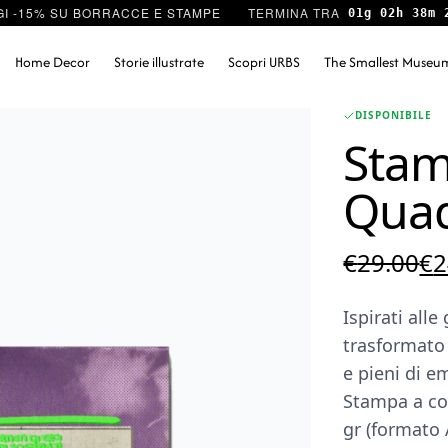
I -15% SU BORRACCE E STAMPE
01g 02h 38m 
Home Decor
Storie illustrate
Scopri URBS
The Smallest Museu
DISPONIBILE
Stam
Quad
Il
€
29.00
€
2
pr
Ispirati all
or
trasformato 
er
e pieni di e
€2
Stampa a col
gr (formato 