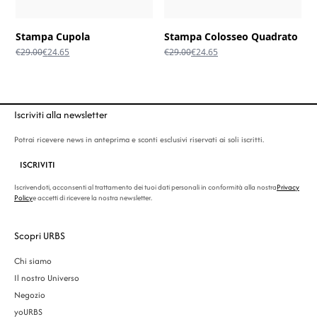
Stampa Cupola
Stampa Colosseo Quadrato
Il
Il
Il
Il
€
29.00
€
24.65
€
29.00
€
24.65
prezzo
prezzo
prezzo
prezzo
originale
attuale
originale
attuale
era:
è:
era:
è:
€29.00.
€24.65.
€29.00.
€24.65.
Iscriviti alla newsletter
Potrai ricevere news in anteprima e sconti esclusivi riservati ai soli iscritti.
ISCRIVITI
Iscrivendoti, acconsenti al trattamento dei tuoi dati personali in conformità alla nostra
Privacy
Policy
e accetti di ricevere la nostra newsletter.
Scopri URBS
Chi siamo
Il nostro Universo
Negozio
yoURBS