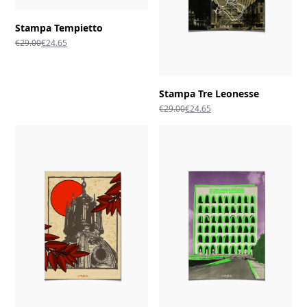
Stampa Tempietto
Il
Il
€
29.00
€
24.65
prezzo
prezzo
originale
attuale
era:
è:
€29.00.
€24.65.
Stampa Tre Leonesse
Il
Il
€
29.00
€
24.65
prezzo
prezzo
originale
attuale
era:
è:
€29.00.
€24.65.