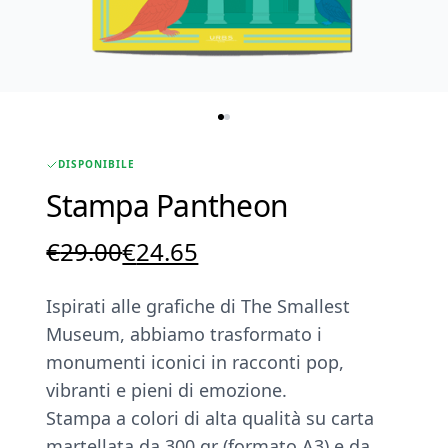
DISPONIBILE
Stampa Pantheon
Il
Il
€
29.00
€
24.65
prezzo
prezzo
Ispirati alle grafiche di The Smallest
originale
attuale
Museum, abbiamo trasformato i
era:
è:
monumenti iconici in racconti pop,
€29.00.
€24.65.
vibranti e pieni di emozione.
Stampa a colori di alta qualità su carta
martellata da 300 gr (formato A3) e da