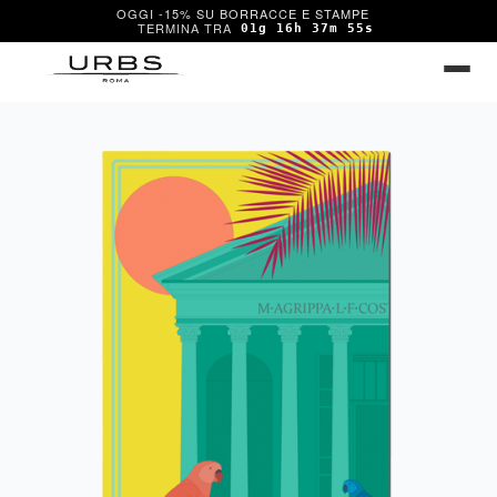
OGGI -15% SU BORRACCE E STAMPE
01g 16h 37m 54s